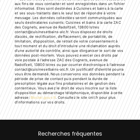
aux fins de vous contacter et sont enregistrées dans un fichier
informatisé. Elles sont destinées à Cuisines et bains à la carte
et ses sous-traitants dans le seul but de répondre à votre
message. Les données collectées seront communiquées aux
seuls destinataires suivants: Cuisines et bains à la carte ZAC
des Cognets, avenue de Radolfzell, 13800 Istres
contact@cuisinesetbains-alc.fr. Vous disposez de droits
d’accès, de rectification, d’effacement, de portabilité, de
limitation, d’opposition, de retrait de votre consentement à
tout moment et du droit d’introduire une réclamation auprès
d’une autorité de contrôle, ainsi que d’organiser le sort de vos
données post-mortem. Vous pouvez exercer ces droits par
voie postale à l'adresse ZAC des Cognets, avenue de
Radolfzell, 13800 Istres ou par courrier électronique à l'adresse
contact@cuisinesetbains-alc.fr. Un justificatif d'identité pourra
vous être demandé. Nous conservons vos données pendant la
période de prise de contact puis pendant la durée de
prescription légale aux fins probatoires et de gestion des
contentieux. Vous avez le droit de vous inscrire sur la liste
d'opposition au démarchage téléphonique, disponible à cette
adresse:
Bloctel.gouv.fr
. Consultez le site cnil.fr pour plus
d’informations sur vos droits.
Recherches fréquentes