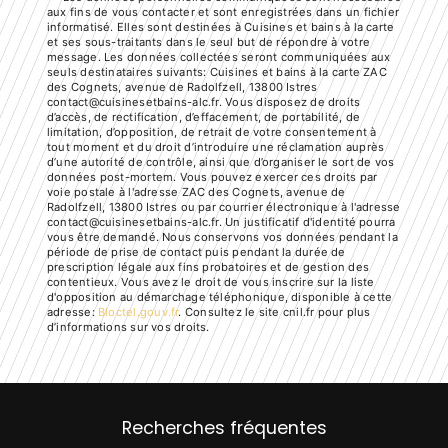
aux fins de vous contacter et sont enregistrées dans un fichier
informatisé. Elles sont destinées à Cuisines et bains à la carte
et ses sous-traitants dans le seul but de répondre à votre
message. Les données collectées seront communiquées aux
seuls destinataires suivants: Cuisines et bains à la carte ZAC
des Cognets, avenue de Radolfzell, 13800 Istres
contact@cuisinesetbains-alc.fr. Vous disposez de droits
d’accès, de rectification, d’effacement, de portabilité, de
limitation, d’opposition, de retrait de votre consentement à
tout moment et du droit d’introduire une réclamation auprès
d’une autorité de contrôle, ainsi que d’organiser le sort de vos
données post-mortem. Vous pouvez exercer ces droits par
voie postale à l'adresse ZAC des Cognets, avenue de
Radolfzell, 13800 Istres ou par courrier électronique à l'adresse
contact@cuisinesetbains-alc.fr. Un justificatif d'identité pourra
vous être demandé. Nous conservons vos données pendant la
période de prise de contact puis pendant la durée de
prescription légale aux fins probatoires et de gestion des
contentieux. Vous avez le droit de vous inscrire sur la liste
d'opposition au démarchage téléphonique, disponible à cette
adresse:
Bloctel.gouv.fr
. Consultez le site cnil.fr pour plus
d’informations sur vos droits.
Recherches fréquentes