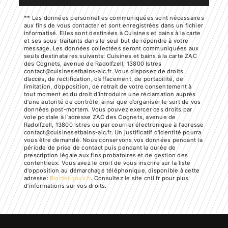
** Les données personnelles communiquées sont nécessaires
aux fins de vous contacter et sont enregistrées dans un fichier
informatisé. Elles sont destinées à Cuisines et bains à la carte
et ses sous-traitants dans le seul but de répondre à votre
message. Les données collectées seront communiquées aux
seuls destinataires suivants: Cuisines et bains à la carte ZAC
des Cognets, avenue de Radolfzell, 13800 Istres
contact@cuisinesetbains-alc.fr. Vous disposez de droits
d’accès, de rectification, d’effacement, de portabilité, de
limitation, d’opposition, de retrait de votre consentement à
tout moment et du droit d’introduire une réclamation auprès
d’une autorité de contrôle, ainsi que d’organiser le sort de vos
données post-mortem. Vous pouvez exercer ces droits par
voie postale à l'adresse ZAC des Cognets, avenue de
Radolfzell, 13800 Istres ou par courrier électronique à l'adresse
contact@cuisinesetbains-alc.fr. Un justificatif d'identité pourra
vous être demandé. Nous conservons vos données pendant la
période de prise de contact puis pendant la durée de
prescription légale aux fins probatoires et de gestion des
contentieux. Vous avez le droit de vous inscrire sur la liste
d'opposition au démarchage téléphonique, disponible à cette
adresse:
Bloctel.gouv.fr
. Consultez le site cnil.fr pour plus
d’informations sur vos droits.