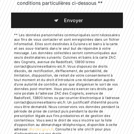
conditions particulières ci-dessous **
Envoyer
** Les données personnelles communiquées sont nécessaires
aux fins de vous contacter et sont enregistrées dans un fichier
informatisé. Elles sont destinées à Cuisines et bains à la carte
et ses sous-traitants dans le seul but de répondre à votre
message. Les données collectées seront communiquées aux
seuls destinataires suivants: Cuisines et bains à la carte ZAC
des Cognets, avenue de Radolfzell, 13800 Istres
contact@cuisinesetbains-alc.fr. Vous disposez de droits
d’accès, de rectification, d’effacement, de portabilité, de
limitation, d’opposition, de retrait de votre consentement à
tout moment et du droit d’introduire une réclamation auprès
d’une autorité de contrôle, ainsi que d’organiser le sort de vos
données post-mortem. Vous pouvez exercer ces droits par
voie postale à l'adresse ZAC des Cognets, avenue de
Radolfzell, 13800 Istres ou par courrier électronique à l'adresse
contact@cuisinesetbains-alc.fr. Un justificatif d'identité pourra
vous être demandé. Nous conservons vos données pendant la
période de prise de contact puis pendant la durée de
prescription légale aux fins probatoires et de gestion des
contentieux. Vous avez le droit de vous inscrire sur la liste
d'opposition au démarchage téléphonique, disponible à cette
adresse:
Bloctel.gouv.fr
. Consultez le site cnil.fr pour plus
d’informations sur vos droits.